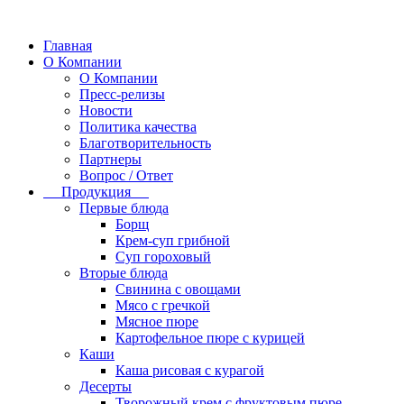
Главная
О Компании
О Компании
Пресс-релизы
Новости
Политика качества
Благотворительность
Партнеры
Вопрос / Ответ
Продукция
Первые блюда
Борщ
Крем-суп грибной
Суп гороховый
Вторые блюда
Свинина с овощами
Мясо с гречкой
Мясное пюре
Картофельное пюре с курицей
Каши
Каша рисовая с курагой
Десерты
Творожный крем с фруктовым пюре